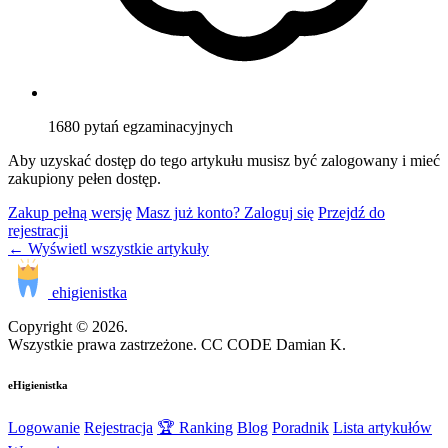
1680
pytań egzaminacyjnych
Aby uzyskać dostęp do tego artykułu musisz być zalogowany i mieć
zakupiony pełen dostęp.
Zakup pełną wersję
Masz już konto? Zaloguj się
Przejdź do
rejestracji
← Wyświetl wszystkie artykuły
ehigienistka
Copyright © 2026.
Wszystkie prawa zastrzeżone. CC CODE Damian K.
eHigienistka
Logowanie
Rejestracja
🏆 Ranking
Blog
Poradnik
Lista artykułów