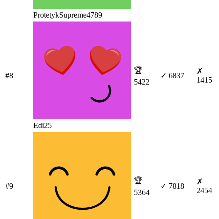
ProtetykSupreme4789
🏆
✗
#8
✓ 6837
1415
5422
Edi25
🏆
✗
#9
✓ 7818
2454
5364