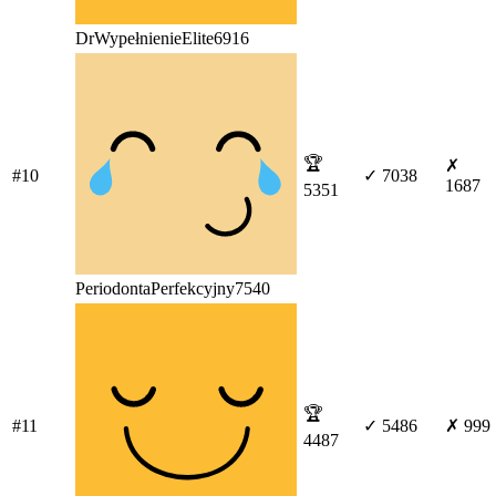
DrWypełnienieElite6916
🏆
✗
#10
✓ 7038
1687
5351
PeriodontaPerfekcyjny7540
🏆
#11
✓ 5486
✗ 999
4487