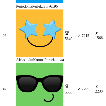
PeriodontaPerfekcyjny6196
🏆
✗
#6
✓ 7215
1566
5649
AleksandraKoronaPorcelanowa
🏆
✗
#7
✓ 7795
2230
5565