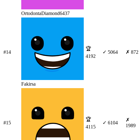
OrtodontaDiamond6437
🏆
#14
✓ 5064
✗ 872
4192
Fakirsa
🏆
✗
#15
✓ 6104
1989
4115