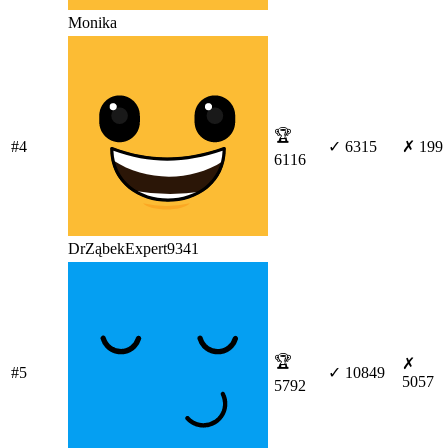
Monika
🏆
#4
✓ 6315
✗ 199
6116
DrZąbekExpert9341
🏆
✗
#5
✓ 10849
5057
5792