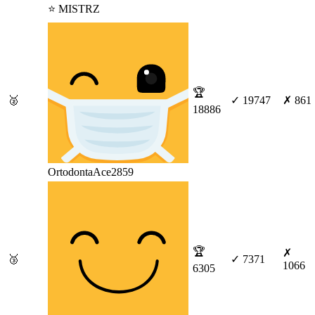
⭐ MISTRZ
🏆
🥈
✓ 19747
✗ 861
18886
OrtodontaAce2859
🏆
✗
🥉
✓ 7371
1066
6305