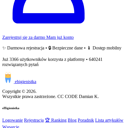
Zarejestruj się za darmo
Mam już konto
✨ Darmowa rejestracja • 🔒 Bezpieczne dane • 📱 Dostęp mobilny
Już 3366 użytkowników korzysta z platformy • 640241
rozwiązanych pytań
ehigienistka
Copyright © 2026.
Wszystkie prawa zastrzeżone. CC CODE Damian K.
eHigienistka
Logowanie
Rejestracja
🏆 Ranking
Blog
Poradnik
Lista artykułów
Wsparcie