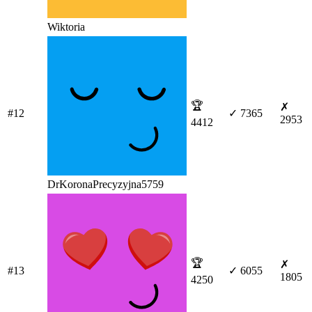
Wiktoria
🏆
✗
#12
✓ 7365
2953
4412
DrKoronaPrecyzyjna5759
🏆
✗
#13
✓ 6055
1805
4250