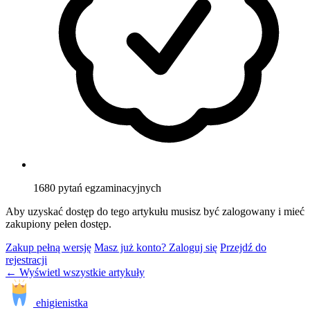
1680
pytań egzaminacyjnych
Aby uzyskać dostęp do tego artykułu musisz być zalogowany i mieć
zakupiony pełen dostęp.
Zakup pełną wersję
Masz już konto? Zaloguj się
Przejdź do
rejestracji
← Wyświetl wszystkie artykuły
ehigienistka