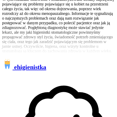
pojawiające się problemy pojawiające się u kobiet na przestrzeni
całego życia, tak więc od okresu dojrzewania, poprzez wiek
rozrodczy aż do okresu menopauzalnego. Informacje te sygnalizują
o najczęstszych problemach oraz dają nam rozwiązanie jak
postępować w danym przypadku, co polecić pacjentce oraz jak ją
zdiagnozować. Pogłębioną diagnostykę może stawiać jedynie
lekarz, ale my jaki higienistki stomatologiczne powinnyśmy
propagować zdrowy styl życia, świadomość potrzeb zmieniającego
się ciała, oraz tego jak zaradzić pojawiającym się problemom w
jamie ustnej. Oczywiście, higiena, oraz wizyty kontrolne u
stomatologa są kluczem do zachowania zdrowia w każdym wieku.
ehigienistka