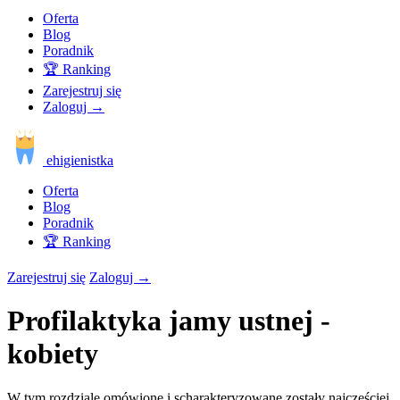
Oferta
Blog
Poradnik
🏆 Ranking
Zarejestruj się
Zaloguj
→
ehigienistka
Oferta
Blog
Poradnik
🏆 Ranking
Zarejestruj się
Zaloguj
→
Profilaktyka jamy ustnej -
kobiety
W tym rozdziale omówione i scharakteryzowane zostały najczęściej