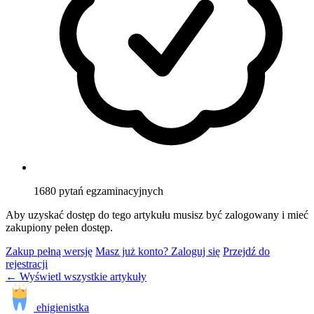
1680
pytań egzaminacyjnych
Aby uzyskać dostęp do tego artykułu musisz być zalogowany i mieć
zakupiony pełen dostęp.
Zakup pełną wersję
Masz już konto? Zaloguj się
Przejdź do
rejestracji
← Wyświetl wszystkie artykuły
ehigienistka