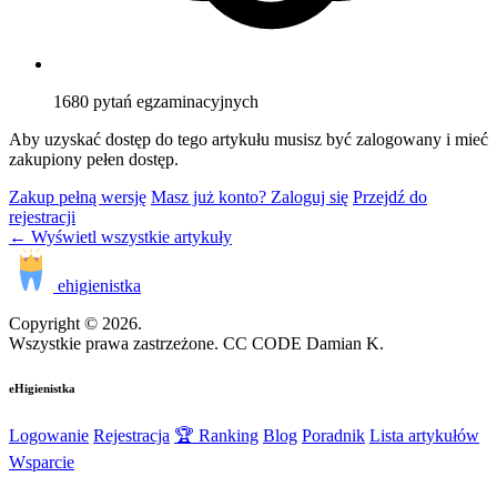
1680
pytań egzaminacyjnych
Aby uzyskać dostęp do tego artykułu musisz być zalogowany i mieć
zakupiony pełen dostęp.
Zakup pełną wersję
Masz już konto? Zaloguj się
Przejdź do
rejestracji
← Wyświetl wszystkie artykuły
ehigienistka
Copyright © 2026.
Wszystkie prawa zastrzeżone. CC CODE Damian K.
eHigienistka
Logowanie
Rejestracja
🏆 Ranking
Blog
Poradnik
Lista artykułów
Wsparcie