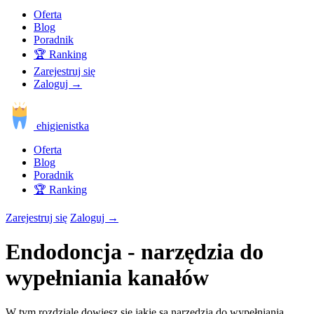
Oferta
Blog
Poradnik
🏆 Ranking
Zarejestruj się
Zaloguj
→
ehigienistka
Oferta
Blog
Poradnik
🏆 Ranking
Zarejestruj się
Zaloguj
→
Endodoncja - narzędzia do
wypełniania kanałów
W tym rozdziale dowiesz się jakie są narzędzia do wypełniania