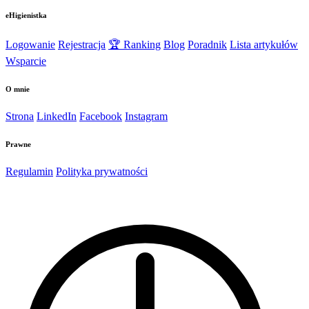
eHigienistka
Logowanie
Rejestracja
🏆 Ranking
Blog
Poradnik
Lista artykułów
Wsparcie
O mnie
Strona
LinkedIn
Facebook
Instagram
Prawne
Regulamin
Polityka prywatności